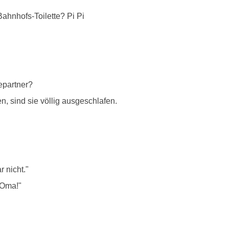
ahnhofs-Toilette? Pi Pi
epartner?
sind sie völlig ausgeschlafen.
r nicht."
 Oma!"