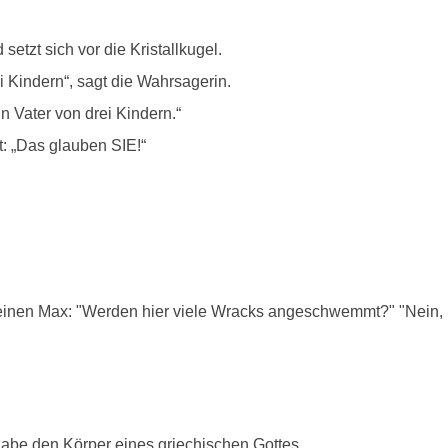
tzt sich vor die Kristallkugel.
i Kindern“, sagt die Wahrsagerin.
in Vater von drei Kindern.“
t: „Das glauben SIE!“
einen Max: "Werden hier viele Wracks angeschwemmt?" "Nein, Si
habe den Körper eines griechischen Gottes.