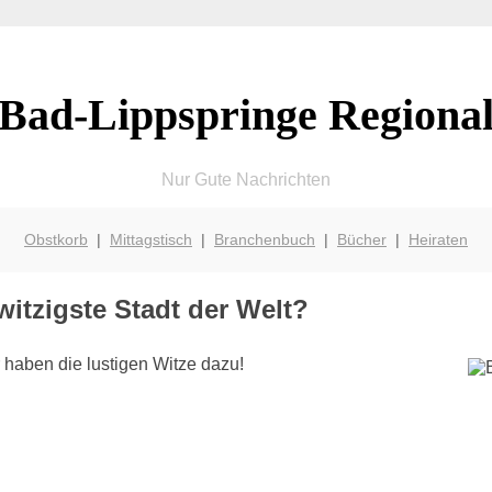
Bad-Lippspringe Regiona
Nur Gute Nachrichten
Obstkorb
|
Mittagstisch
|
Branchenbuch
|
Bücher
|
Heiraten
itzigste Stadt der Welt?
 haben die lustigen Witze dazu!